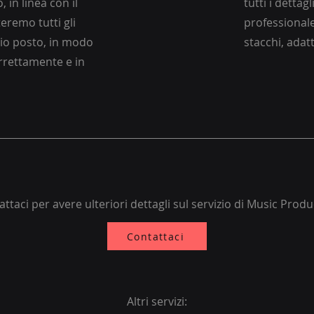
 in linea con il
tutti i dettag
eremo tutti gli
professionale
rio posto, in modo
stacchi, adat
rrettamente e in
ttaci per avere ulteriori dettagli sul servizio di Music Prod
Contattaci
Altri servizi: