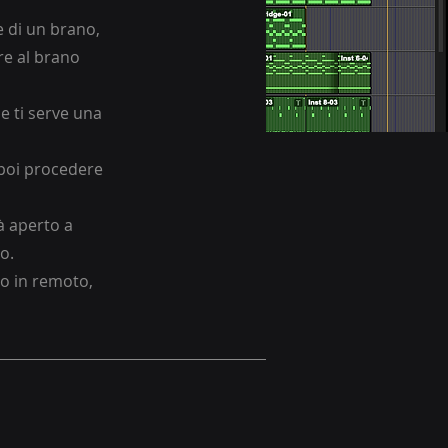
e di un brano,
are al brano
se ti serve una
 poi procedere
à aperto a
o.
to in remoto,