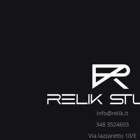
info@relik.it
348 3524603
Via lazzaretto 10/E