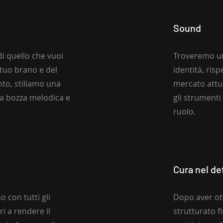
Sound
i quello che vuoi
Troveremo un
 tuo brano e del
identità, risp
nto, stiliamo una
mercato attu
ma bozza melodica e
gli strumenti 
ruolo.
Cura nel de
 con tutti gli
Dopo aver ot
i a rendere il
strutturato f